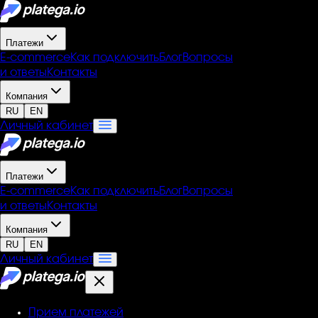
Платежи
Е-commerce
Как подключить
Блог
Вопросы
и ответы
Контакты
Компания
RU
EN
Личный кабинет
Платежи
Е-commerce
Как подключить
Блог
Вопросы
и ответы
Контакты
Компания
RU
EN
Личный кабинет
Прием платежей